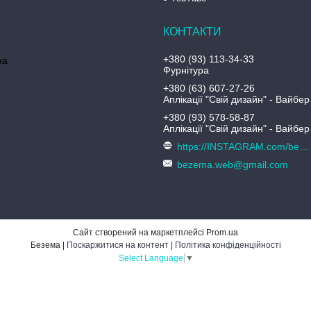
+380 (93) 113-34-33
на
Фурнітура
+380 (63) 607-27-26
Аплікації "Свій дизайн" - Вайбер
+380 (93) 578-58-87
Аплікації "Свій дизайн" - Вайбер
https://INSTAGRAM.com/bezema.com.ua
bezema.web@gmail.com
Сайт створений на маркетплейсі
Prom.ua
Безема |
Поскаржитися на контент
|
Політика конфіденційності
Select Language
▼