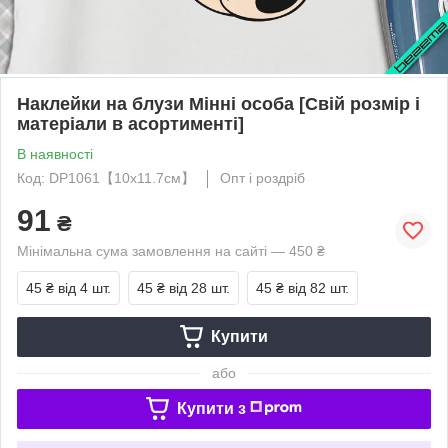
Наклейки на блузи Мінні особа [Свій розмір і
матеріали в асортименті]
В наявності
Код: DP1061【10x11.7см】
Опт і роздріб
91
₴
Мінімальна сума замовлення на сайті — 450 ₴
45 ₴
від 4 шт.
45 ₴
від 28 шт.
45 ₴
від 82 шт.
Купити
або
Купити з