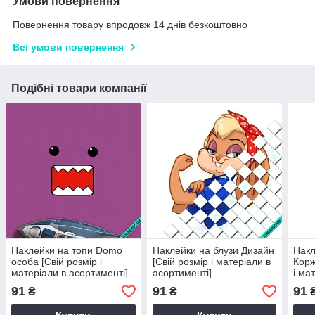
Умови повернення
Повернення товару впродовж 14 днів безкоштовно
Всі умови повернення
Подібні товари компанії
Наклейки на топи Domo
Наклейки на блузи Дизайн
Накл
особа [Свій розмір і
[Свій розмір і матеріали в
Корж
матеріали в асортименті]
асортименті]
і ма
91
91
91
₴
₴