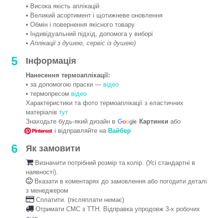
• Висока якість аплікацій
• Великий асортимент і щотижневе оновлення
• Обмін і повернення якісного товару
• Індивідуальний підхід, допомога у виборі
•
Аплікації з душею, сервіс із душею)
5
Інформація
Нанесення термоаплікації:
• за допомогою праски —
відео
• термопресом
відео
Характеристики та фото термоаплікації з еластичних
матеріалів
тут
Знаходьте будь-який дизайн в
Картинки
або
і відправляйте на
Вайбер
6
Як замовити
Визначити потрібний розмір та колір. (Усі стандартні в
наявності).
Вказати в коментарях до замовлення або погодити деталі
з менеджером
Сплатити. (післяплати немає)
Отримати СМС з ТТН. Відправка упродовж 3-х робочих