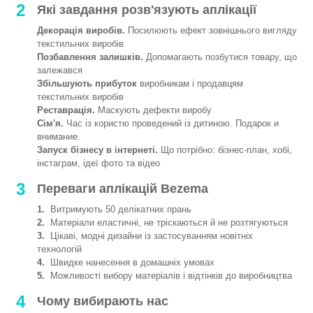
2
Які завдання розв'язують аплікації
Декорація виробів.
Посилюють ефект зовнішнього вигляду
текстильних виробів
Позбавлення залишків.
Допомагають позбутися товару, що
залежався
Збільшують прибуток
виробникам і продавцям
текстильних виробів
Реставрація.
Маскують дефекти виробу
Сім'я.
Час із користю проведений із дитиною. Подарок и
внимание.
Запуск бізнесу в інтернеті.
Що потрібно: бізнес-план, хобі,
інстаграм, ідеї фото та відео
3
Переваги аплікацій Bezema
1.
Витримують 50 делікатних прань
2.
Матеріали еластичні, не тріскаються й не розтягуються
3.
Цікаві, модні дизайни із застосуванням новітніх
технологій
4.
Швидке нанесення в домашніх умовах
5.
Можливості вибору матеріалів і відтінків до виробництва
4
Чому вибирають нас