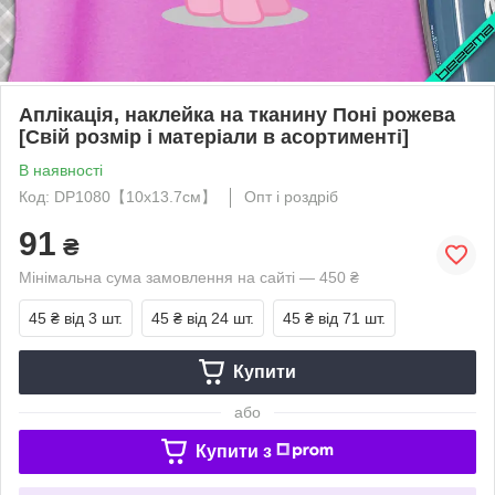
Аплікація, наклейка на тканину Поні рожева
[Свій розмір і матеріали в асортименті]
В наявності
Код: DP1080【10x13.7см】
Опт і роздріб
91
₴
Мінімальна сума замовлення на сайті — 450 ₴
45 ₴
від 3 шт.
45 ₴
від 24 шт.
45 ₴
від 71 шт.
Купити
або
Купити з