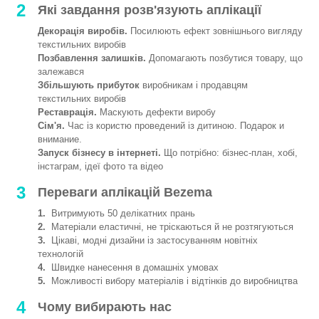
2
Які завдання розв'язують аплікації
Декорація виробів.
Посилюють ефект зовнішнього вигляду
текстильних виробів
Позбавлення залишків.
Допомагають позбутися товару, що
залежався
Збільшують прибуток
виробникам і продавцям
текстильних виробів
Реставрація.
Маскують дефекти виробу
Сім'я.
Час із користю проведений із дитиною. Подарок и
внимание.
Запуск бізнесу в інтернеті.
Що потрібно: бізнес-план, хобі,
інстаграм, ідеї фото та відео
3
Переваги аплікацій Bezema
1.
Витримують 50 делікатних прань
2.
Матеріали еластичні, не тріскаються й не розтягуються
3.
Цікаві, модні дизайни із застосуванням новітніх
технологій
4.
Швидке нанесення в домашніх умовах
5.
Можливості вибору матеріалів і відтінків до виробництва
4
Чому вибирають нас