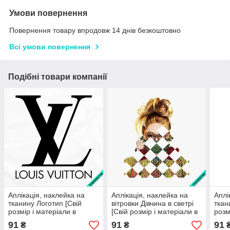
Умови повернення
Повернення товару впродовж 14 днів безкоштовно
Всі умови повернення
Подібні товари компанії
Аплікація, наклейка на
Аплікація, наклейка на
Аплі
тканину Логотип [Свій
вітровки Дівчина в светрі
ткан
розмір і матеріали в
[Свій розмір і матеріали в
розм
асортименті]
асортименті]
асор
91
91
91
₴
₴