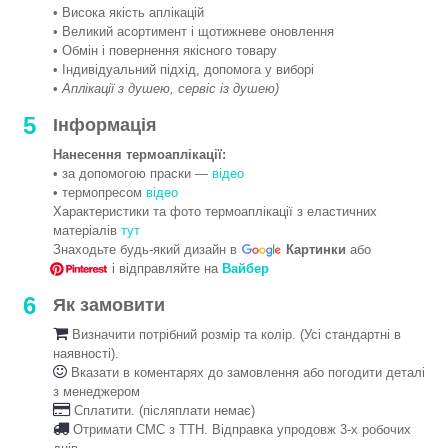
• Висока якість аплікацій
• Великий асортимент і щотижневе оновлення
• Обмін і повернення якісного товару
• Індивідуальний підхід, допомога у виборі
•
Аплікації з душею, сервіс із душею)
5
Інформація
Нанесення термоаплікації:
• за допомогою праски —
відео
• термопресом
відео
Характеристики та фото термоаплікації з еластичних
матеріалів
тут
Знаходьте будь-який дизайн в
Картинки
або
і відправляйте на
Вайбер
6
Як замовити
Визначити потрібний розмір та колір. (Усі стандартні в
наявності).
Вказати в коментарях до замовлення або погодити деталі
з менеджером
Сплатити. (післяплати немає)
Отримати СМС з ТТН. Відправка упродовж 3-х робочих