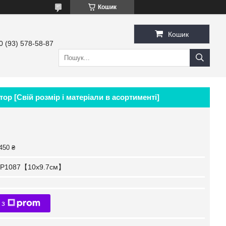
Кошик
Кошик
0 (93) 578-58-87
ор [Свій розмір і матеріали в асортименті]
450 ₴
P1087【10x9.7см】
 з