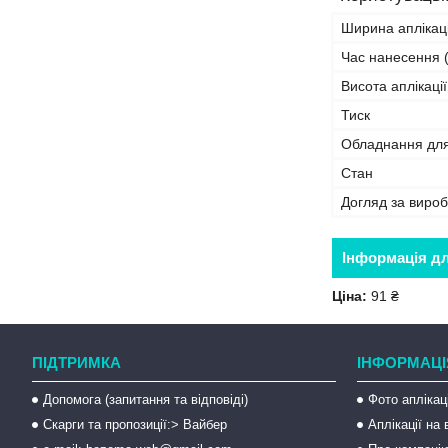
Ширина аплікаці
Час нанесення (
Висота аплікації
Тиск
Обладнання дл
Стан
Догляд за виро
Інформація д
Ціна:
91 ₴
ПІДТРИМКА
ІНФОРМАЦІ
Допомога (запитання та відповіді)
Фото аплікац
Скарги та пропозиції:> Вайбер
Аплікації на