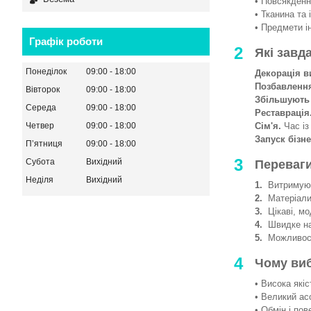
• Повсякденни
• Тканина та 
• Предмети і
Графік роботи
2
Які завд
Понеділок
09:00
18:00
Декорація в
Позбавленн
Вівторок
09:00
18:00
Збільшують
Середа
09:00
18:00
Реставрація
Сім'я.
Час із
Четвер
09:00
18:00
Запуск бізне
Пʼятниця
09:00
18:00
3
Субота
Вихідний
Переваги
Неділя
Вихідний
1.
Витримують
2.
Матеріали 
3.
Цікаві, мод
4.
Швидке на
5.
Можливості
4
Чому ви
• Висока якіс
• Великий ас
• Обмін і пов