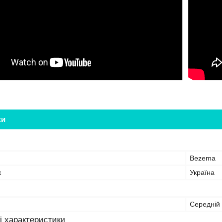
ки
Bezema
к
Україна
Середній
і характеристики