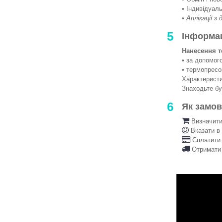
• Індивідуаль
•
Аплікації з
5
Інформа
Нанесення т
• за допомо
• термопрес
Характеристи
Знаходьте б
6
Як замо
Визначити 
Вказати в
Сплатити.
Отримати 