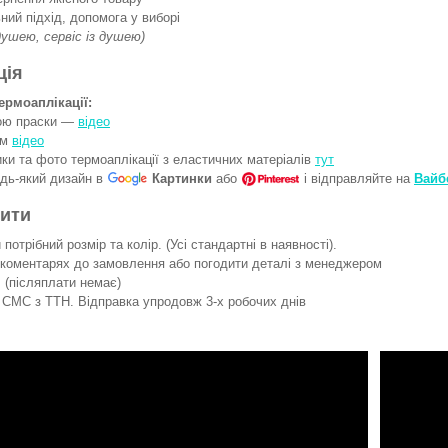
ний підхід, допомога у виборі
 душею, сервіс із душею)
ція
ермоаплікації:
гою праски —
відео
ом
відео
ки та фото термоаплікації з еластичних матеріалів
тут
удь-який дизайн в
Картинки
або
і відправляйте на
Вайб
вити
потрібний розмір та колір. (Усі стандартні в наявності).
 коментарях до замовлення або погодити деталі з менеджером
 (післяплати немає)
СМС з ТТН. Відправка упродовж 3-х робочих днів