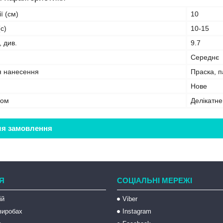
ї (см)
10
с)
10-15
, див.
9.7
Середнє
я нанесення
Праска, 
Нове
бом
Делікатн
ля замовлення
Я
СОЦІАЛЬНІ МЕРЕЖІ
ій
Viber
 виробах
Instagram