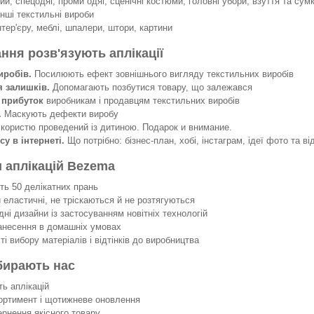
й, спецодяг, проми одяг, сценічні костюми, головні убори, взуття та сумк
інші текстильні вироби
нтер'єру, меблі, шпалери, штори, картини
ання розв'язують аплікації
иробів.
Посилюють ефект зовнішнього вигляду текстильних виробів
я залишків.
Допомагають позбутися товару, що залежався
 прибуток
виробникам і продавцям текстильних виробів
.
Маскують дефекти виробу
 користю проведений із дитиною. Подарок и внимание.
су в інтернеті.
Що потрібно: бізнес-план, хобі, інстаграм, ідеї фото та ві
 аплікацій Bezema
 50 делікатних прань
еластичні, не тріскаються й не розтягуються
ні дизайни із застосуванням новітніх технологій
несення в домашніх умовах
 вибору матеріалів і відтінків до виробництва
бирають нас
ть аплікацій
ортимент і щотижневе оновлення
ернення якісного товару