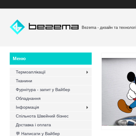
Bezema - дизайн та технологі
Термоаплікації
Тканини
Фурнітура - запит у Вайбер
Обладнання
Інформація
Спільнота Швейний бізнес
Доставка і оплата
💬 Написати у Вайбер