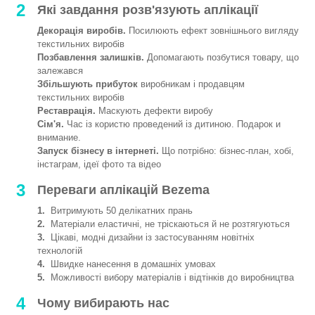
2
Які завдання розв'язують аплікації
Декорація виробів.
Посилюють ефект зовнішнього вигляду
текстильних виробів
Позбавлення залишків.
Допомагають позбутися товару, що
залежався
Збільшують прибуток
виробникам і продавцям
текстильних виробів
Реставрація.
Маскують дефекти виробу
Сім'я.
Час із користю проведений із дитиною. Подарок и
внимание.
Запуск бізнесу в інтернеті.
Що потрібно: бізнес-план, хобі,
інстаграм, ідеї фото та відео
3
Переваги аплікацій Bezema
1.
Витримують 50 делікатних прань
2.
Матеріали еластичні, не тріскаються й не розтягуються
3.
Цікаві, модні дизайни із застосуванням новітніх
технологій
4.
Швидке нанесення в домашніх умовах
5.
Можливості вибору матеріалів і відтінків до виробництва
4
Чому вибирають нас