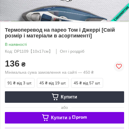
Термоперевод на парео Том і Джеррі [Свій
розмір і матеріали в асортименті]
В наявності
Код: DP1109【10x17см】
Опт і роздріб
136
₴
Мінімальна сума замовлення на сайті — 450 ₴
91 ₴
від 3 шт.
45 ₴
від 19 шт.
45 ₴
від 57 шт.
Купити
або
Купити з