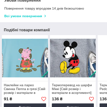
Умови повернення
Повернення товару впродовж 14 днів безкоштовно
Всі умови повернення
Подібні товари компанії
Наклейки на парео
Термоперевод на шарфи
Терм
Свинка Пеппа в грязі [Свій
Міккі [Свій розмір і
Pedo
розмір і матеріали в
матеріали в асортименті]
мате
асортименті]
91
136
136
₴
₴