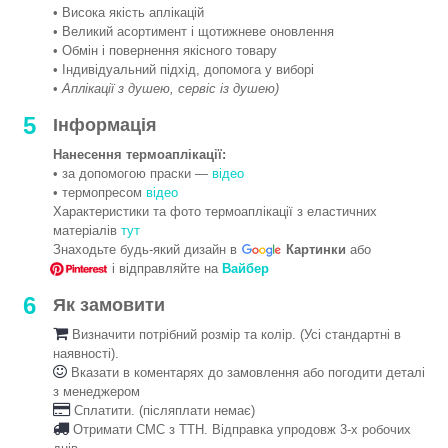
• Висока якість аплікацій
• Великий асортимент і щотижневе оновлення
• Обмін і повернення якісного товару
• Індивідуальний підхід, допомога у виборі
•
Аплікації з душею, сервіс із душею)
5
Інформація
Нанесення термоаплікації:
• за допомогою праски —
відео
• термопресом
відео
Характеристики та фото термоаплікації з еластичних
матеріалів
тут
Знаходьте будь-який дизайн в
Картинки
або
і відправляйте на
Вайбер
6
Як замовити
Визначити потрібний розмір та колір. (Усі стандартні в
наявності).
Вказати в коментарях до замовлення або погодити деталі
з менеджером
Сплатити. (післяплати немає)
Отримати СМС з ТТН. Відправка упродовж 3-х робочих