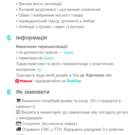
• Висока якість аплікацій
• Великий асортимент і щотижневе оновлення
• Обмін і повернення якісного товару
• Індивідуальний підхід, допомога у виборі
•
Аплікації з душею, сервіс із душею)
5
Інформація
Нанесення термоаплікації:
• за допомогою праски —
відео
• термопресом
відео
Характеристики та фото термоаплікації з еластичних
матеріалів
тут
Знаходьте будь-який дизайн в
Картинки
або
і відправляйте на
Вайбер
6
Як замовити
Визначити потрібний розмір та колір. (Усі стандартні в
наявності).
Вказати в коментарях до замовлення або погодити деталі
з менеджером
Сплатити. (післяплати немає)
Отримати СМС з ТТН. Відправка упродовж 3-х робочих