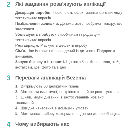
2
Які завдання розв'язують аплікації
Декорація виробів.
Посилюють ефект зовнішнього вигляду
текстильних виробів
Позбавлення залишків.
Допомагають позбутися товару, що
залежався
Збільшують прибуток
виробникам і продавцям
текстильних виробів
Реставрація.
Маскують дефекти виробу
Сім'я.
Час із користю проведений із дитиною. Подарок и
внимание.
Запуск бізнесу в інтернеті.
Що потрібно: бізнес-план, хобі,
інстаграм, ідеї фото та відео
3
Переваги аплікацій Bezema
1.
Витримують 50 делікатних прань
2.
Матеріали еластичні, не тріскаються й не розтягуються
3.
Цікаві, модні дизайни із застосуванням новітніх
технологій
4.
Швидке нанесення в домашніх умовах
5.
Можливості вибору матеріалів і відтінків до виробництва
4
Чому вибирають нас