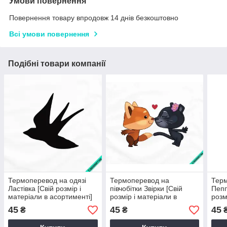
Умови повернення
Повернення товару впродовж 14 днів безкоштовно
Всі умови повернення
Подібні товари компанії
Термоперевод на одязі
Термоперевод на
Тер
Ластівка [Свій розмір і
півчобітки Звірки [Свій
Пепп
матеріали в асортименті]
розмір і матеріали в
розм
асортименті]
асор
45
45
45
₴
₴