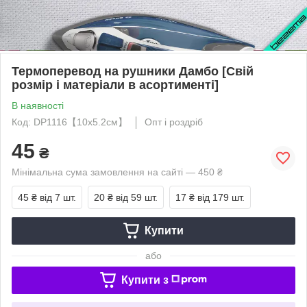
Термоперевод на рушники Дамбо [Свій
розмір і матеріали в асортименті]
В наявності
Код: DP1116【10x5.2см】
Опт і роздріб
45
₴
Мінімальна сума замовлення на сайті — 450 ₴
45 ₴
від 7 шт.
20 ₴
від 59 шт.
17 ₴
від 179 шт.
Купити
або
Купити з