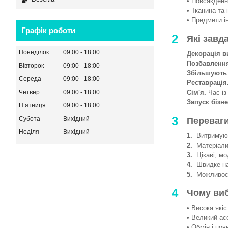
• Повсякденни
• Тканина та 
• Предмети і
Графік роботи
2
Які завд
Понеділок
09:00
18:00
Декорація в
Позбавленн
Вівторок
09:00
18:00
Збільшують
Середа
09:00
18:00
Реставрація
Сім'я.
Час із
Четвер
09:00
18:00
Запуск бізне
Пʼятниця
09:00
18:00
3
Субота
Вихідний
Переваги
Неділя
Вихідний
1.
Витримують
2.
Матеріали 
3.
Цікаві, мод
4.
Швидке на
5.
Можливості
4
Чому ви
• Висока якіс
• Великий ас
• Обмін і пов