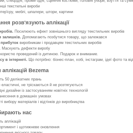
й, спецодяг, проми одяг, сценічні костюми, головні убори, взуття та сумк
інші текстильні вироби
нтер'єру, меблі, шпалери, штори, картини
ання розв'язують аплікації
иробів.
Посилюють ефект зовнішнього вигляду текстильних виробів
я залишків.
Допомагають позбутися товару, що залежався
 прибуток
виробникам і продавцям текстильних виробів
.
Маскують дефекти виробу
 користю проведений із дитиною. Подарок и внимание.
су в інтернеті.
Що потрібно: бізнес-план, хобі, інстаграм, ідеї фото та ві
 аплікацій Bezema
 50 делікатних прань
еластичні, не тріскаються й не розтягуються
ні дизайни із застосуванням новітніх технологій
несення в домашніх умовах
 вибору матеріалів і відтінків до виробництва
бирають нас
ть аплікацій
ортимент і щотижневе оновлення
ернення якісного товару