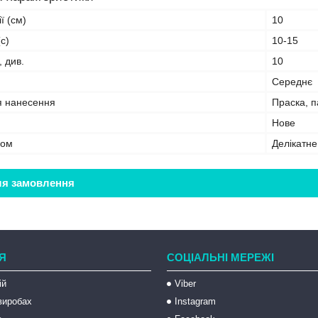
ї (см)
10
с)
10-15
, див.
10
Середнє
я нанесення
Праска, 
Нове
бом
Делікатн
ля замовлення
Я
СОЦІАЛЬНІ МЕРЕЖІ
ій
Viber
 виробах
Instagram