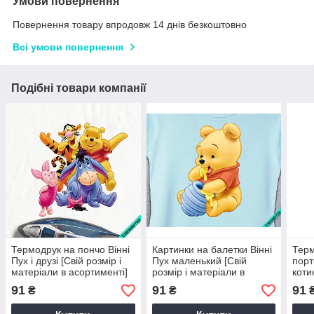
Умови повернення
Повернення товару впродовж 14 днів безкоштовно
Всі умови повернення
Подібні товари компанії
Термодрук на пончо Вінні
Картинки на балетки Вінні
Терм
Пух і друзі [Свій розмір і
Пух маленький [Свій
порт
матеріали в асортименті]
розмір і матеріали в
коти
асортименті]
мате
91
91
91
₴
₴