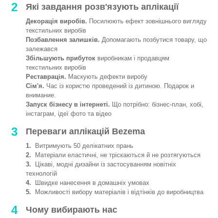
2
Які завдання розв'язують аплікації
Декорація виробів.
Посилюють ефект зовнішнього вигляду
текстильних виробів
Позбавлення залишків.
Допомагають позбутися товару, що
залежався
Збільшують прибуток
виробникам і продавцям
текстильних виробів
Реставрація.
Маскують дефекти виробу
Сім'я.
Час із користю проведений із дитиною. Подарок и
внимание.
Запуск бізнесу в інтернеті.
Що потрібно: бізнес-план, хобі,
інстаграм, ідеї фото та відео
3
Переваги аплікацій Bezema
1.
Витримують 50 делікатних прань
2.
Матеріали еластичні, не тріскаються й не розтягуються
3.
Цікаві, модні дизайни із застосуванням новітніх
технологій
4.
Швидке нанесення в домашніх умовах
5.
Можливості вибору матеріалів і відтінків до виробництва
4
Чому вибирають нас