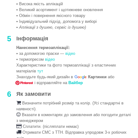
• Висока якість аплікацій
• Великий асортимент і щотижневе оновлення
• Обмін і повернення якісного товару
• Індивідуальний підхід, допомога у виборі
•
Аплікації з душею, сервіс із душею)
5
Інформація
Нанесення термоаплікації:
• за допомогою праски —
відео
• термопресом
відео
Характеристики та фото термоаплікації з еластичних
матеріалів
тут
Знаходьте будь-який дизайн в
Картинки
або
і відправляйте на
Вайбер
6
Як замовити
Визначити потрібний розмір та колір. (Усі стандартні в
наявності).
Вказати в коментарях до замовлення або погодити деталі
з менеджером
Сплатити. (післяплати немає)
Отримати СМС з ТТН. Відправка упродовж 3-х робочих