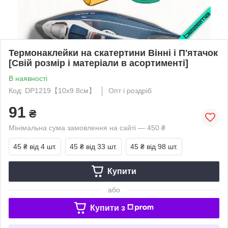
Термонаклейки на скатертини Вінні і П'ятачок
[Свій розмір і матеріали в асортименті]
В наявності
Код: DP1219【10x9.8см】
Опт і роздріб
91
₴
Мінімальна сума замовлення на сайті — 450 ₴
45 ₴
від 4 шт.
45 ₴
від 33 шт.
45 ₴
від 98 шт.
Купити
або
Купити з