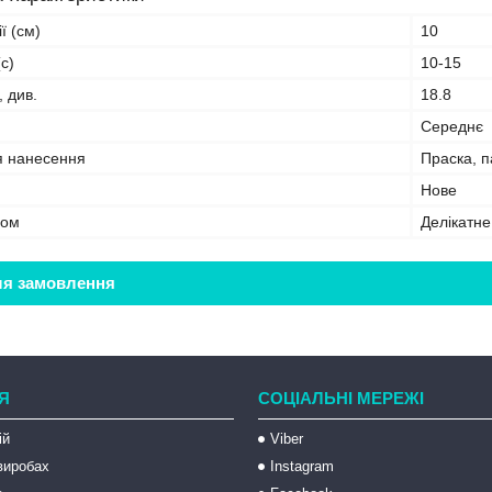
ї (см)
10
с)
10-15
, див.
18.8
Середнє
я нанесення
Праска, 
Нове
бом
Делікатн
ля замовлення
Я
СОЦІАЛЬНІ МЕРЕЖІ
ій
Viber
 виробах
Instagram