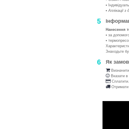
• Індивідуаль
•
Аплікації з
5
Інформа
Нанесення т
• за допомо
• термопрес
Характеристи
Знаходьте б
6
Як замо
Визначити 
Вказати в
Сплатити.
Отримати 