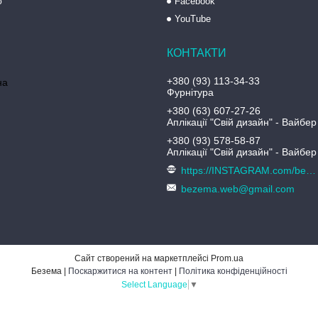
ю
Facebook
YouTube
+380 (93) 113-34-33
на
Фурнітура
+380 (63) 607-27-26
Аплікації "Свій дизайн" - Вайбер
+380 (93) 578-58-87
Аплікації "Свій дизайн" - Вайбер
https://INSTAGRAM.com/bezema.com.ua
bezema.web@gmail.com
Сайт створений на маркетплейсі
Prom.ua
Безема |
Поскаржитися на контент
|
Політика конфіденційності
Select Language
▼