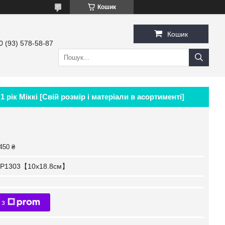
Кошик
Кошик
0 (93) 578-58-87
 рік Міккі [Свій розмір і матеріали в асортименті]
450 ₴
P1303【10x18.8см】
 з