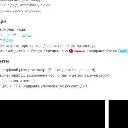
ний підхід, допомога у виборі
 душею, сервіс із душею)
ція
ермоаплікації:
гою праски —
відео
ом
відео
ки та фото термоаплікації з еластичних матеріалів
тут
удь-який дизайн в
Картинки
або
і відправляйте на
Вайб
вити
потрібний розмір та колір. (Усі стандартні в наявності).
 коментарях до замовлення або погодити деталі з менеджером
 (післяплати немає)
СМС з ТТН. Відправка упродовж 3-х робочих днів