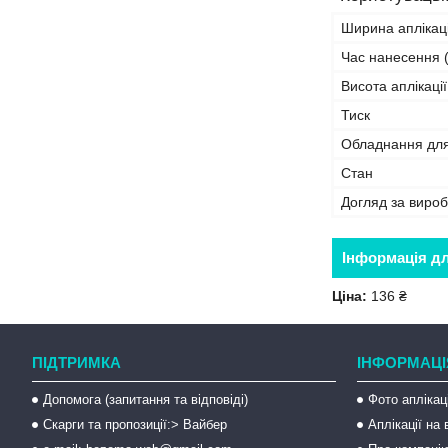
Ширина аплікаці
Час нанесення (
Висота аплікації
Тиск
Обладнання дл
Стан
Догляд за виро
Інформація д
Ціна:
136 ₴
ПІДТРИМКА
ІНФОРМАЦІ
Допомога (запитання та відповіді)
Фото аплікац
Скарги та пропозиції:> Вайбер
Аплікації на