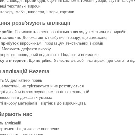
й, спецодяг, проми одяг, сценічні костюми, головні убори, взуття та сумк
інші текстильні вироби
нтер'єру, меблі, шпалери, штори, картини
ання розв'язують аплікації
иробів.
Посилюють ефект зовнішнього вигляду текстильних виробів
я залишків.
Допомагають позбутися товару, що залежався
 прибуток
виробникам і продавцям текстильних виробів
.
Маскують дефекти виробу
 користю проведений із дитиною. Подарок и внимание.
су в інтернеті.
Що потрібно: бізнес-план, хобі, інстаграм, ідеї фото та ві
 аплікацій Bezema
 50 делікатних прань
еластичні, не тріскаються й не розтягуються
ні дизайни із застосуванням новітніх технологій
несення в домашніх умовах
 вибору матеріалів і відтінків до виробництва
бирають нас
ть аплікацій
ортимент і щотижневе оновлення
ернення якісного товару