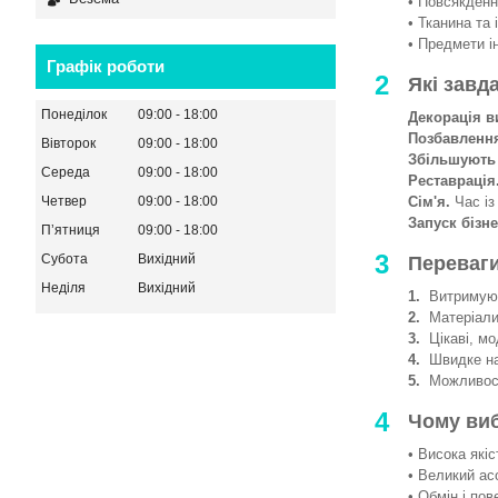
• Повсякденни
• Тканина та 
• Предмети і
Графік роботи
2
Які завд
Понеділок
09:00
18:00
Декорація в
Позбавленн
Вівторок
09:00
18:00
Збільшують
Середа
09:00
18:00
Реставрація
Сім'я.
Час із
Четвер
09:00
18:00
Запуск бізне
Пʼятниця
09:00
18:00
3
Субота
Вихідний
Переваги
Неділя
Вихідний
1.
Витримують
2.
Матеріали 
3.
Цікаві, мод
4.
Швидке на
5.
Можливості
4
Чому ви
• Висока якіс
• Великий ас
• Обмін і пов