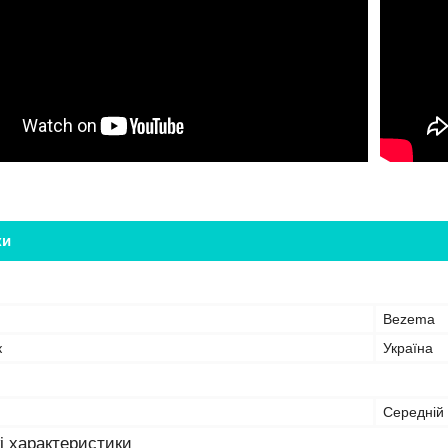
ки
Bezema
к
Україна
Середній
і характеристики