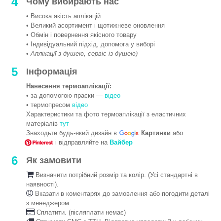
4
Чому вибирають нас
• Висока якість аплікацій
• Великий асортимент і щотижневе оновлення
• Обмін і повернення якісного товару
• Індивідуальний підхід, допомога у виборі
•
Аплікації з душею, сервіс із душею)
5
Інформація
Нанесення термоаплікації:
• за допомогою праски —
відео
• термопресом
відео
Характеристики та фото термоаплікації з еластичних
матеріалів
тут
Знаходьте будь-який дизайн в
Картинки
або
і відправляйте на
Вайбер
6
Як замовити
Визначити потрібний розмір та колір. (Усі стандартні в
наявності).
Вказати в коментарях до замовлення або погодити деталі
з менеджером
Сплатити. (післяплати немає)