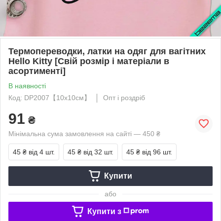
Термопереводки, латки на одяг для вагітних
Hello Kitty [Свій розмір і матеріали в
асортименті]
В наявності
Код: DP2007【10x10см】
Опт і роздріб
91
₴
Мінімальна сума замовлення на сайті — 450 ₴
45 ₴
від 4 шт.
45 ₴
від 32 шт.
45 ₴
від 96 шт.
Купити
або
Купити з