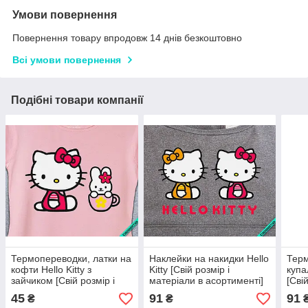
Умови повернення
Повернення товару впродовж 14 днів безкоштовно
Всі умови повернення
Подібні товари компанії
Термопереводки, латки на
Наклейки на накидки Hello
Тер
кофти Hello Kitty з
Kitty [Свій розмір і
купа
зайчиком [Свій розмір і
матеріали в асортименті]
[Сві
матеріали в асортименті]
асор
45
91
91
₴
₴