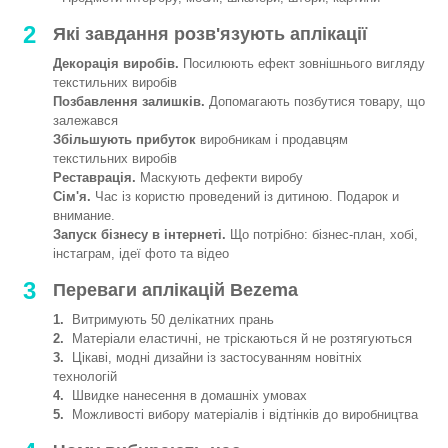
2
Які завдання розв'язують аплікації
Декорація виробів.
Посилюють ефект зовнішнього вигляду
текстильних виробів
Позбавлення залишків.
Допомагають позбутися товару, що
залежався
Збільшують прибуток
виробникам і продавцям
текстильних виробів
Реставрація.
Маскують дефекти виробу
Сім'я.
Час із користю проведений із дитиною. Подарок и
внимание.
Запуск бізнесу в інтернеті.
Що потрібно: бізнес-план, хобі,
інстаграм, ідеї фото та відео
3
Переваги аплікацій Bezema
1.
Витримують 50 делікатних прань
2.
Матеріали еластичні, не тріскаються й не розтягуються
3.
Цікаві, модні дизайни із застосуванням новітніх
технологій
4.
Швидке нанесення в домашніх умовах
5.
Можливості вибору матеріалів і відтінків до виробництва