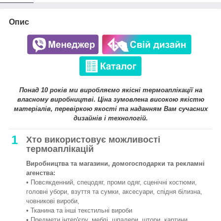
Опис
Понад 10 років ми виробляємо якісні термоаплікації на
власному виробництві. Ціна зумовлена високою якістю
матеріалів, перевіркою якості та наданням Вам сучасних
дизайнів і технологій.
1
Хто використовує можливості
термоаплікацій
Виробництва та магазини, домогосподарки та рекламні
агенства:
• Повсякденний, спецодяг, проми одяг, сценічні костюми,
головні убори, взуття та сумки, аксесуари, спідня білизна,
човникові вироби,
• Тканина та інші текстильні вироби
• Предмети інтер'єру, меблі, шпалери, штори, картини