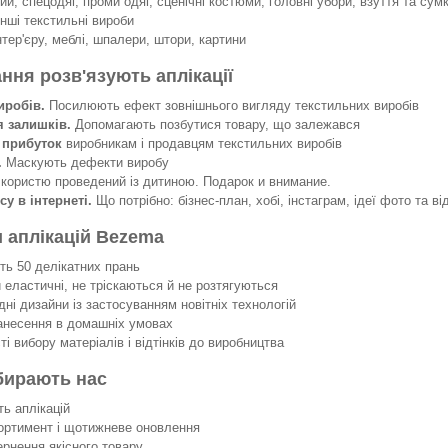
й, спецодяг, проми одяг, сценічні костюми, головні убори, взуття та сумк
інші текстильні вироби
нтер'єру, меблі, шпалери, штори, картини
ання розв'язують аплікації
иробів.
Посилюють ефект зовнішнього вигляду текстильних виробів
я залишків.
Допомагають позбутися товару, що залежався
 прибуток
виробникам і продавцям текстильних виробів
.
Маскують дефекти виробу
 користю проведений із дитиною. Подарок и внимание.
су в інтернеті.
Що потрібно: бізнес-план, хобі, інстаграм, ідеї фото та ві
 аплікацій Bezema
 50 делікатних прань
еластичні, не тріскаються й не розтягуються
ні дизайни із застосуванням новітніх технологій
несення в домашніх умовах
 вибору матеріалів і відтінків до виробництва
бирають нас
ть аплікацій
ортимент і щотижневе оновлення
ернення якісного товару