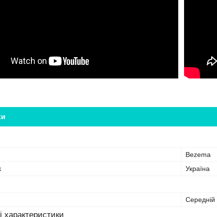
ки
Bezema
к
Україна
Середній
і характеристики