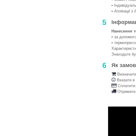
• Індивідуаль
•
Аплікації з
5
Інформа
Нанесення т
• за допомо
• термопрес
Характеристи
Знаходьте б
6
Як замо
Визначити 
Вказати в
Сплатити.
Отримати 