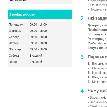
• Повсякденни
• Тканина та 
• Предмети і
Графік роботи
2
Які завд
Понеділок
09:00
18:00
Декорація в
Позбавленн
Вівторок
09:00
18:00
Збільшують
Середа
09:00
18:00
Реставрація
Сім'я.
Час із
Четвер
09:00
18:00
Запуск бізне
Пʼятниця
09:00
18:00
3
Субота
Вихідний
Переваги
Неділя
Вихідний
1.
Витримують
2.
Матеріали 
3.
Цікаві, мод
4.
Швидке на
5.
Можливості
4
Чому ви
• Висока якіс
• Великий ас
• Обмін і пов