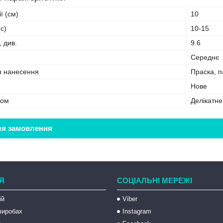
ї (см)
10
с)
10-15
, див.
9.6
Середнє
я нанесення
Праска, 
Нове
бом
Делікатн
ля замовлення
Я
СОЦІАЛЬНІ МЕРЕЖІ
ій
Viber
 виробах
Instagram