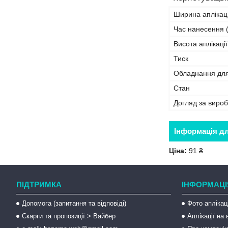
Ширина аплікаці
Час нанесення (
Висота аплікації
Тиск
Обладнання дл
Стан
Догляд за виро
Інформація д
Ціна:
91 ₴
ПІДТРИМКА
ІНФОРМАЦІ
Допомога (запитання та відповіді)
Фото аплікац
Скарги та пропозиції:> Вайбер
Аплікації на