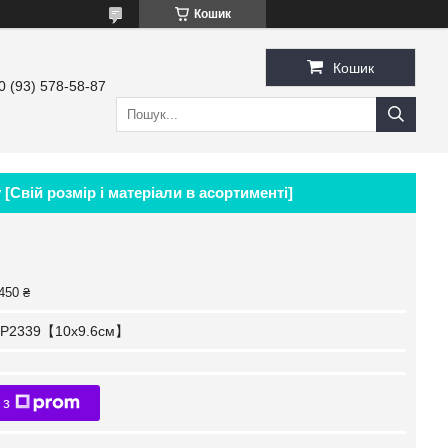
Кошик
Кошик
0 (93) 578-58-87
 [Свій розмір і матеріали в асортименті]
450 ₴
P2339【10x9.6см】
 з