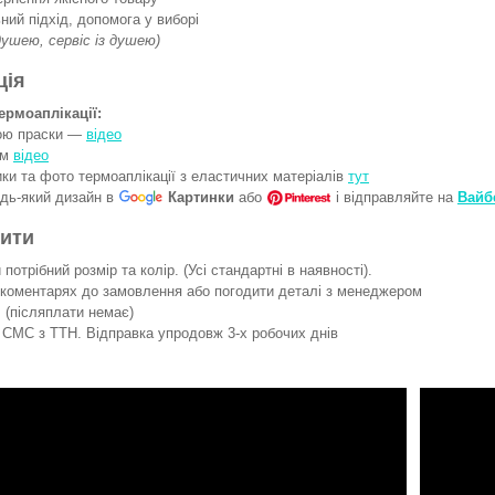
ний підхід, допомога у виборі
 душею, сервіс із душею)
ція
ермоаплікації:
гою праски —
відео
ом
відео
ки та фото термоаплікації з еластичних матеріалів
тут
удь-який дизайн в
Картинки
або
і відправляйте на
Вайб
вити
потрібний розмір та колір. (Усі стандартні в наявності).
 коментарях до замовлення або погодити деталі з менеджером
 (післяплати немає)
СМС з ТТН. Відправка упродовж 3-х робочих днів