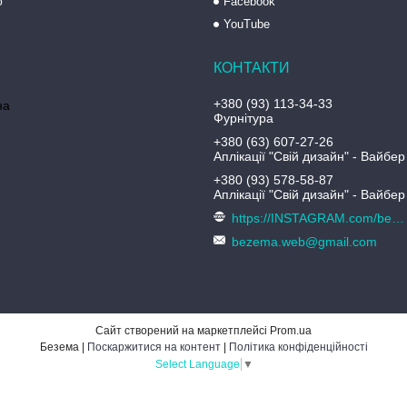
ю
Facebook
YouTube
+380 (93) 113-34-33
на
Фурнітура
+380 (63) 607-27-26
Аплікації "Свій дизайн" - Вайбер
+380 (93) 578-58-87
Аплікації "Свій дизайн" - Вайбер
https://INSTAGRAM.com/bezema.com.ua
bezema.web@gmail.com
Сайт створений на маркетплейсі
Prom.ua
Безема |
Поскаржитися на контент
|
Політика конфіденційності
Select Language
▼