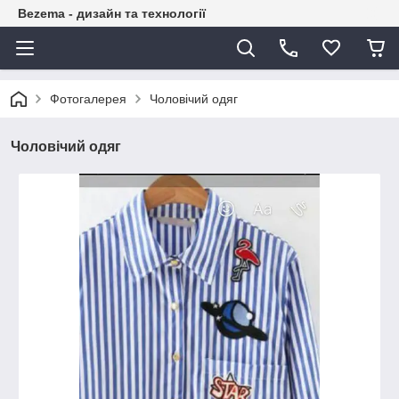
Bezema - дизайн та технології
Фотогалерея
Чоловічий одяг
Чоловічий одяг