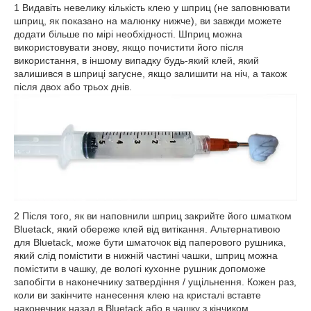
1 Видавіть невелику кількість клею у шприц (не заповнювати
шприц, як показано на малюнку нижче), ви завжди можете
додати більше по мірі необхідності. Шприц можна
використовувати знову, якщо почистити його після
використання, в іншому випадку будь-який клей, який
залишився в шприці загусне, якщо залишити на ніч, а також
після двох або трьох днів.
2 Після того, як ви наповнили шприц закрийте його шматком
Bluetack, який обереже клей від витікання. Альтернативою
для Bluetack, може бути шматочок від паперового рушника,
який слід помістити в нижній частині чашки, шприц можна
помістити в чашку, де вологі кухонне рушник допоможе
запобігти в наконечнику затвердіння / ущільнення. Кожен раз,
коли ви закінчите нанесення клею на кристалі вставте
наконечник назад в Bluetack або в чашку з кінчиком,