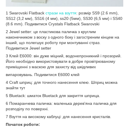
1 Swarovski Flatback
стрази на взуття
: розмір SS9 (2.6 mm),
SS12 (3,2 мм), SS16 (4 мм), ss20 (5мм), SS30 (6,5 мм) і SS40
(8.6 mm). Подивитися Crystals Flatback Swarovski
2 Jewel setter: це пластикова паличка з круглим
наконечником з воску з одного боку і загостреним кінцем на
інший, що полегшує роботу при монтуванні страз.
Подивитися Jewel setter
3 Клей E6000: він дуже міцний, водонепроникний і прозорий.
Його необхідно використовувати в добре провітрюваному
приміщенні з маскою для захисту від шкідливих
випаровувань. Подивитися E6000 клей
4 Craft шприц: для точного нанесення клею. Шприц можна
знайти тут
5 Bluetack: шматок Bluetack для закриття шприца.
6 Помаранчева паличка: маленька дерев'яна паличка для
розподілу по поверхні.
7 Взуття на високому каблуці: для нанесення кристалів.
Початок роботи: