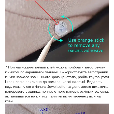
7 При натисканні зайвий клей можна прибрати загостреним
кінчиком помаранчевої палички. Використовуйте загострений
кінчик навколо зовнішнього краю кристала, робіть кругові рухи
і клей легко прилипне до помаранчевої паличці. Видаліть
надлишки клею з кінчика Jewel setter за допомогою шматочка
паперового рушника, не туалетного паперу, оскільки волокна,
які залишаться на кінчику палички після перенесуться на
клей.