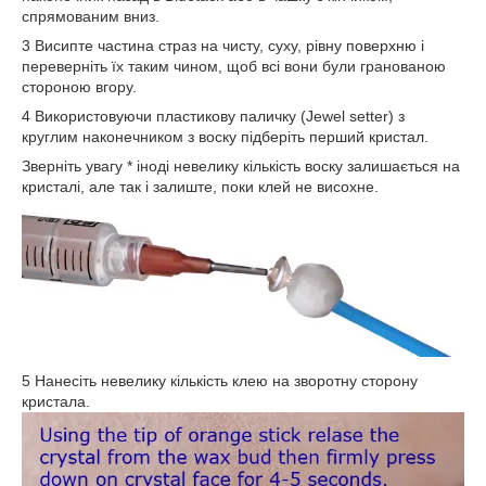
спрямованим вниз.
3 Висипте частина страз на чисту, суху, рівну поверхню і
переверніть їх таким чином, щоб всі вони були гранованою
стороною вгору.
4 Використовуючи пластикову паличку (Jewel setter) з
круглим наконечником з воску підберіть перший кристал.
Зверніть увагу * іноді невелику кількість воску залишається на
кристалі, але так і залиште, поки клей не висохне.
5 Нанесіть невелику кількість клею на зворотну сторону
кристала.