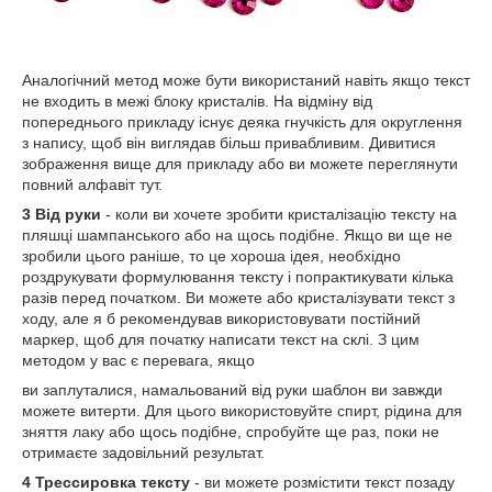
Аналогічний метод може бути використаний навіть якщо текст
не входить в межі блоку кристалів. На відміну від
попереднього прикладу існує деяка гнучкість для округлення
з напису, щоб він виглядав більш привабливим. Дивитися
зображення вище для прикладу або ви можете переглянути
повний алфавіт тут.
3 Від руки
- коли ви хочете зробити кристалізацію тексту на
пляшці шампанського або на щось подібне. Якщо ви ще не
зробили цього раніше, то це хороша ідея, необхідно
роздрукувати формулювання тексту і попрактикувати кілька
разів перед початком. Ви можете або кристалізувати текст з
ходу, але я б рекомендував використовувати постійний
маркер, щоб для початку написати текст на склі. З цим
методом у вас є перевага, якщо
ви заплуталися, намальований від руки шаблон ви завжди
можете витерти. Для цього використовуйте спирт, рідина для
зняття лаку або щось подібне, спробуйте ще раз, поки не
отримаєте задовільний результат.
4 Трессировка тексту
- ви можете розмістити текст позаду