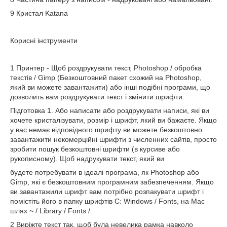
9 Кристал Katana
Корисні інструменти
1 Принтер - Щоб роздрукувати текст, Photoshop / обробка
текстів / Gimp (Безкоштовний пакет схожий на Photoshop,
який ви можете завантажити) або інші подібні програми, що
дозволить вам роздрукувати текст і змінити шрифти.
Підготовка 1. Або написати або роздрукувати написи, які ви
хочете кристалізувати, розмір і шрифт, який ви бажаєте. Якщо
у вас немає відповідного шрифту ви можете безкоштовно
завантажити некомерційні шрифти з численних сайтів, просто
зробити пошук безкоштовні шрифти (в курсиве або
рукописному). Щоб надрукувати текст, який ви
будете потребувати в ідеалі програма, як Photoshop або
Gimp, які є безкоштовним програмним забезпеченням. Якщо
ви завантажили шрифт вам потрібно розпакувати шрифт і
помістіть його в папку шрифтів C: Windows / Fonts, на Mac
шлях ~ / Library / Fonts /.
2 Виріжте текст так, щоб була невелика рамка навколо