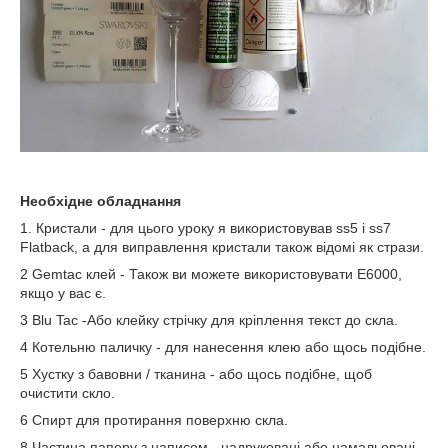
Необхідне обладнання
1. Кристали - для цього уроку я використовував ss5 і ss7
Flatback, а для виправлення кристали також відомі як стрази.
2 Gemtac клей - Також ви можете використовувати E6000,
якщо у вас є.
3 Blu Tac -Або клейку стрічку для кріплення текст до скла.
4 Котельню паличку - для нанесення клею або щось подібне.
5 Хустку з бавовни / тканина - або щось подібне, щоб
очистити скло.
6 Спирт для протирання поверхню скла.
8 Частина паперу з написом - надруковані або намальовані.