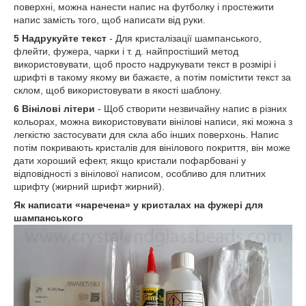
поверхні, можна нанести напис на футболку і простежити
напис замість того, щоб написати від руки.
5 Надрукуйте текст
- Для кристалізації шампанського,
флейти, фужера, чарки і т. д. найпростіший метод
використовувати, щоб просто надрукувати текст в розмірі і
шрифті в такому якому ви бажаєте, а потім помістити текст за
склом, щоб використовувати в якості шаблону.
6 Вінілові літери
- Щоб створити незвичайну напис в різних
кольорах, можна використовувати вінілові написи, які можна з
легкістю застосувати для скла або інших поверхонь. Напис
потім покривають кристалів для вінілового покриття, він може
дати хороший ефект, якщо кристали пофарбовані у
відповідності з вінілової написом, особливо для плитних
шрифту (жирний шрифт жирний).
Як написати «наречена» у кристалах на фужері для
шампанського